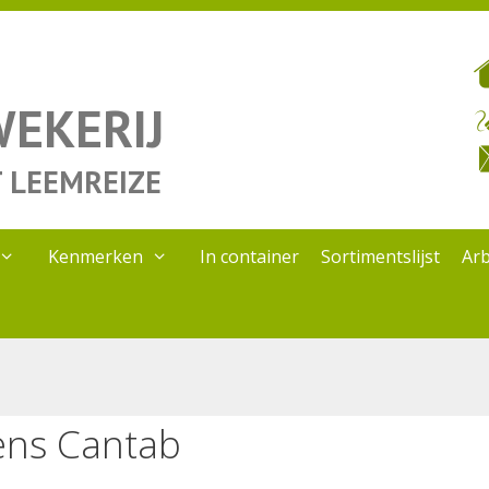
EKERIJ
 LEEMREIZE
Kenmerken
In container
Sortimentslijst
Ar
ens Cantab