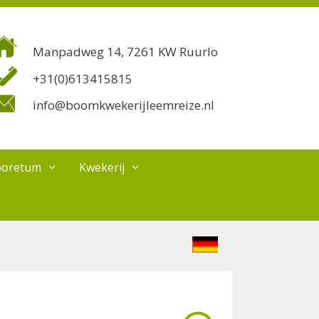
Manpadweg 14, 7261 KW Ruurlo
+31(0)613415815
info@boomkwekerijleemreize.nl
boretum
Kwekerij