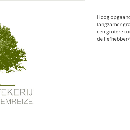
Hoog opgaand
langzamer gro
een grotere tu
de liefhebber